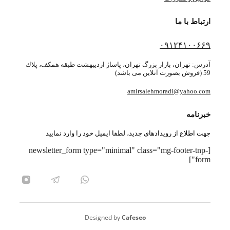
ارتباط با ما
۰۹۱۲۴۱۰۰۶۶۹
آدرس: تهران، بازار بزرگ تهران، پاساژ ارديبهشت طبقه همكف، پلاك
59 (فروش بصورت آنلاین می باشد)
amirsalehmoradi@yahoo.com
خبرنامه
جهت اطلاع از رویدادهای جدید، لطفا ایمیل خود را وارد نمایید
[newsletter_form type="minimal" class="mg-footer-tnp-
form"]
Designed by
Cafeseo