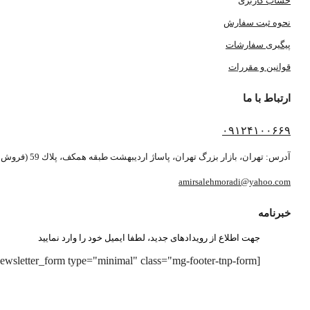
حساب کاربری
نحوه ثبت سفارش
پیگیری سفارشات
قوانین و مقررات
ارتباط با ما
۰۹۱۲۴۱۰۰۶۶۹
آدرس: تهران، بازار بزرگ تهران، پاساژ ارديبهشت طبقه همكف، پلاك 59 (فروش بصورت آنلاین می باشد)
amirsalehmoradi@yahoo.com
خبرنامه
جهت اطلاع از رویدادهای جدید، لطفا ایمیل خود را وارد نمایید
[newsletter_form type="minimal" class="mg-footer-tnp-form"]