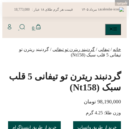
ناموجود
ناموجود
رفتن
۱۸ مرداد ۱۴۰۵
قیمت هر گرم طلای ۱۸ عیار :
18,773,000
به
محتوا
0
فهرست
خانه
/
تیفانی
/
گردنبند ریترن تو تیفانی
/ گردنبند ریترن تو
تیفانی 5 قلب سبک (Nt158)
گردنبند ریترن تو تیفانی 5 قلب
سبک (Nt158)
98,190,000
تومان
وزن طلا: 4.25 گرم
خرید از طریق واتساپ
خرید از طریق اینستاگرام