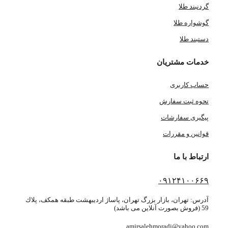
گردنبند طلا
گوشواره طلا
دستبند طلا
خدمات مشتریان
حساب کاربری
نحوه ثبت سفارش
پیگیری سفارشات
قوانین و مقررات
ارتباط با ما
۰۹۱۲۴۱۰۰۶۶۹
آدرس: تهران، بازار بزرگ تهران، پاساژ ارديبهشت طبقه همكف، پلاك
59 (فروش بصورت آنلاین می باشد)
amirsalehmoradi@yahoo.com