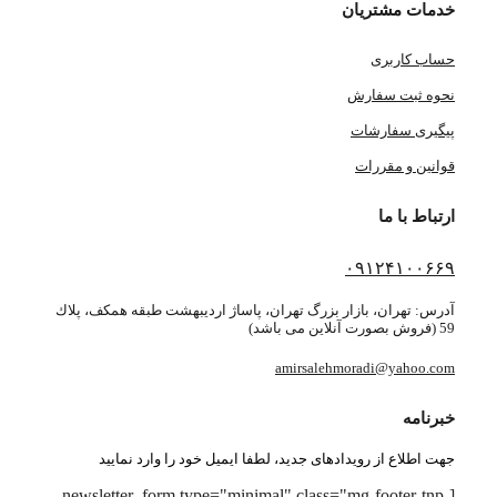
خدمات مشتریان
حساب کاربری
نحوه ثبت سفارش
پیگیری سفارشات
قوانین و مقررات
ارتباط با ما
۰۹۱۲۴۱۰۰۶۶۹
آدرس: تهران، بازار بزرگ تهران، پاساژ ارديبهشت طبقه همكف، پلاك
59 (فروش بصورت آنلاین می باشد)
amirsalehmoradi@yahoo.com
خبرنامه
جهت اطلاع از رویدادهای جدید، لطفا ایمیل خود را وارد نمایید
[newsletter_form type="minimal" class="mg-footer-tnp-