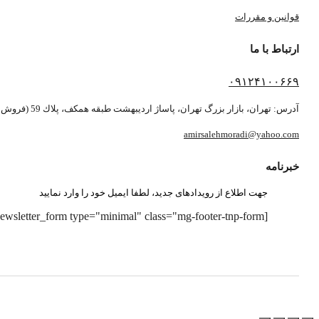
قوانین و مقررات
ارتباط با ما
۰۹۱۲۴۱۰۰۶۶۹
آدرس: تهران، بازار بزرگ تهران، پاساژ ارديبهشت طبقه همكف، پلاك 59 (فروش بصورت آنلاین می باشد)
amirsalehmoradi@yahoo.com
خبرنامه
جهت اطلاع از رویدادهای جدید، لطفا ایمیل خود را وارد نمایید
[newsletter_form type="minimal" class="mg-footer-tnp-form"]