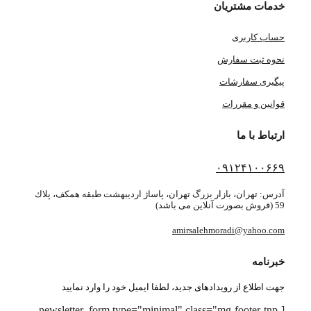
خدمات مشتریان
حساب کاربری
نحوه ثبت سفارش
پیگیری سفارشات
قوانین و مقررات
ارتباط با ما
۰۹۱۲۴۱۰۰۶۶۹
آدرس: تهران، بازار بزرگ تهران، پاساژ ارديبهشت طبقه همكف، پلاك
59 (فروش بصورت آنلاین می باشد)
amirsalehmoradi@yahoo.com
خبرنامه
جهت اطلاع از رویدادهای جدید، لطفا ایمیل خود را وارد نمایید
[newsletter_form type="minimal" class="mg-footer-tnp-