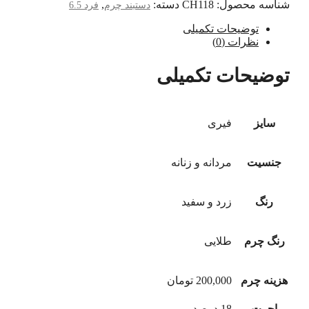
شناسه محصول:
CH118
دسته:
,
دستبند چرم
فرد 6.5
توضیحات تکمیلی
نظرات (0)
توضیحات تکمیلی
سایز
فیری
جنسیت
مردانه و زنانه
رنگ
زرد و سفید
رنگ چرم
طلایی
هزینه چرم
200,000 تومان
اجرت
18 درصد