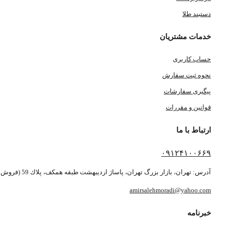
دستبند طلا
خدمات مشتریان
حساب کاربری
نحوه ثبت سفارش
پیگیری سفارشات
قوانین و مقررات
ارتباط با ما
۰۹۱۲۴۱۰۰۶۶۹
آدرس: تهران، بازار بزرگ تهران، پاساژ ارديبهشت طبقه همكف، پلاك 59 (فروش بصورت آنلاین می باشد)
amirsalehmoradi@yahoo.com
خبرنامه