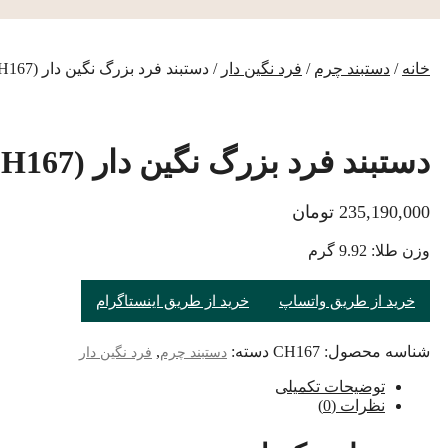
خانه
/
دستبند چرم
/
فرد نگین دار
/ دستبند فرد بزرگ نگین دار (CH167)
دستبند فرد بزرگ نگین دار (CH167)
235,190,000
تومان
وزن طلا: 9.92 گرم
خرید از طریق واتساپ
خرید از طریق اینستاگرام
شناسه محصول:
CH167
دسته:
,
دستبند چرم
فرد نگین دار
توضیحات تکمیلی
نظرات (0)