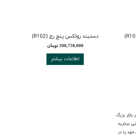
دستبند رولکس پنج رج (R102)
398,750,000
تومان
اطلاعات بیشتر
 در بازار بزرگ
نی برخرید
 رسمی خود پا در