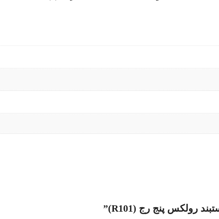
رولکس پنج رج (R101)”