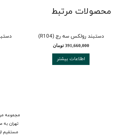
محصولات مرتبط
دستبند رولکس سه رج (R104)
دستبند
391,660,000
تومان
اطلاعات بیشتر
تهران به ص