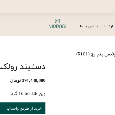
باره ما
تماس با ما
س پنج رج (R101)
دستبند رولکس پ
391,430,000
تومان
وزن طلا: 16.56 گرم
خرید از طریق واتساپ