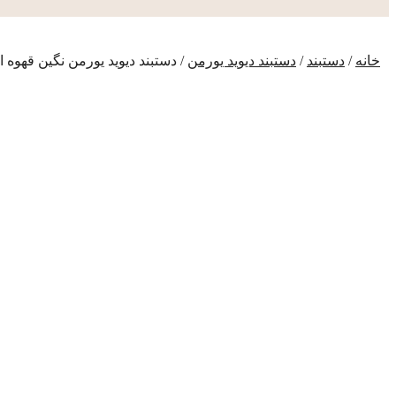
خانه
/
دستبند
/
دستبند دیوید یورمن
/ دستبند دیوید یورمن نگین قهوه ای (03