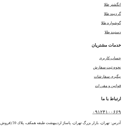
انگشتر طلا
گردنبند طلا
گوشواره طلا
دستبند طلا
خدمات مشتریان
حساب کاربری
نحوه ثبت سفارش
پیگیری سفارشات
قوانین و مقررات
ارتباط با ما
۰۹۱۲۴۱۰۰۶۶۹
آدرس: تهران، بازار بزرگ تهران، پاساژ ارديبهشت طبقه همكف، پلاك 59 (فروش بصورت آنلاین می باشد)