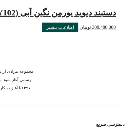
دستبند دیوید یورمن نگین آبی (Y102)
308,480,000
تومان
اطلاعات بیشتر
رسمی آغاز نمود. م
۱۳۹۷با آغاز 
دسترسی سریع