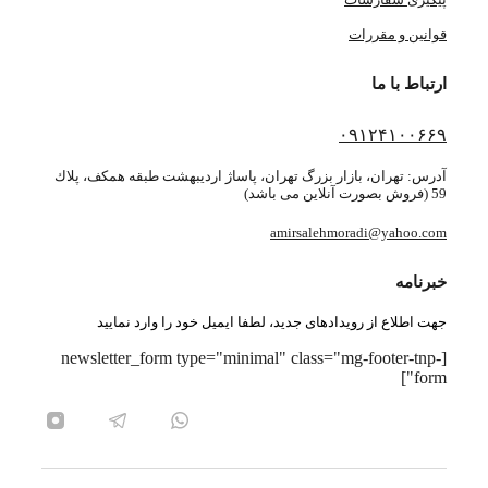
قوانین و مقررات
ارتباط با ما
۰۹۱۲۴۱۰۰۶۶۹
آدرس: تهران، بازار بزرگ تهران، پاساژ ارديبهشت طبقه همكف، پلاك
59 (فروش بصورت آنلاین می باشد)
amirsalehmoradi@yahoo.com
خبرنامه
جهت اطلاع از رویدادهای جدید، لطفا ایمیل خود را وارد نمایید
[newsletter_form type="minimal" class="mg-footer-tnp-
form"]