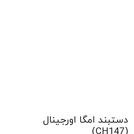
دستبند امگا اورجینال
(CH147)