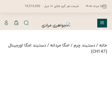
فتن
۱۵ مرداد ۱۴۰۵
قیمت هر گرم طلای ۱۸ عیار :
18,510,000
ه
حتوا
فهرست
خانه
/
دستبند چرم
/
امگا مردانه
/ دستبند امگا اورجینال
(CH147)