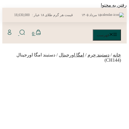
رفتن به محتوا
۱۵ مرداد ۱۴۰۵
قیمت هر گرم طلای ۱۸ عیار :
18,630,000
0
فهرست
خانه
/
دستبند چرم
/
امگا اورجینال
/ دستبند امگا اورجینال
(CH144)