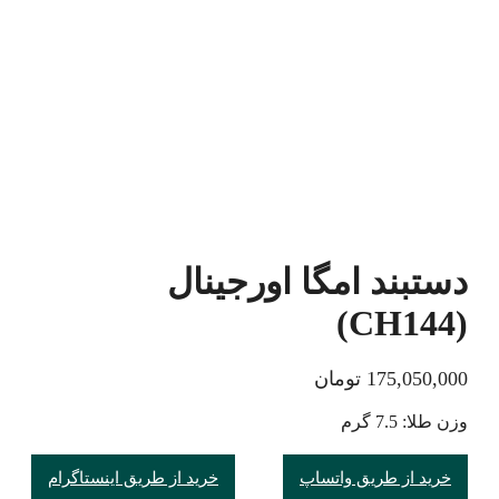
دستبند امگا اورجینال
(CH144)
175,050,000
تومان
وزن طلا: 7.5 گرم
خرید از طریق واتساپ
خرید از طریق اینستاگرام