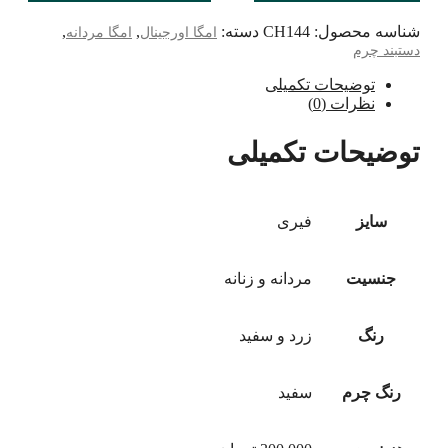
شناسه محصول:
CH144
دسته:
,
,
امگا اورجینال
امگا مردانه
دستبند چرم
توضیحات تکمیلی
نظرات (0)
توضیحات تکمیلی
سایز
فیری
جنسیت
مردانه و زنانه
رنگ
زرد و سفید
رنگ چرم
سفید