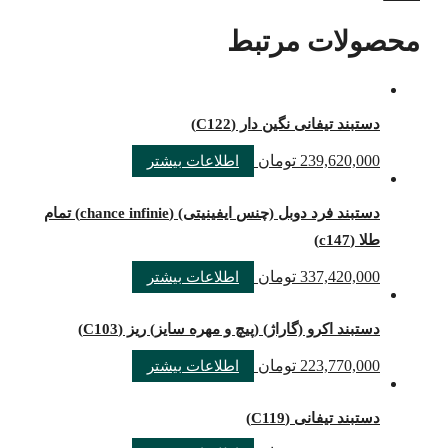
محصولات مرتبط
دستبند تیفانی نگین دار (C122)
239,620,000
تومان
اطلاعات بیشتر
دستبند فرد دوبل (چنس ایفینیتی) (chance infinie) تمام
طلا (c147)
337,420,000
تومان
اطلاعات بیشتر
دستبند اكرو (گاراژ) (پیچ و مهره سایز) ریز (C103)
223,770,000
تومان
اطلاعات بیشتر
دستبند تیفانی (C119)