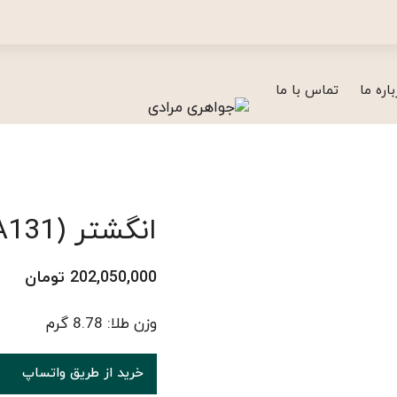
باره ما
تماس با ما
انگشتر (A131)
202,050,000
تومان
وزن طلا: 8.78 گرم
خرید از طریق واتساپ