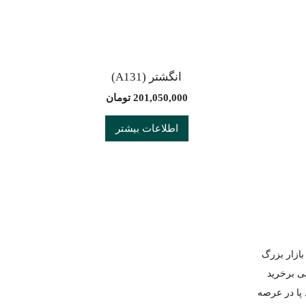
انگشتر (A131)
201,050,000
تومان
اطلاعات بیشتر
 در بازار بزرگ
ی برخرید
می خود پا در عرصه