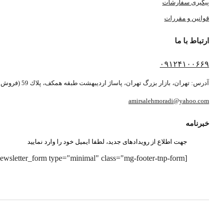
پیگیری سفارشات
قوانین و مقررات
ارتباط با ما
۰۹۱۲۴۱۰۰۶۶۹
آدرس: تهران، بازار بزرگ تهران، پاساژ ارديبهشت طبقه همكف، پلاك 59 (فروش بصورت آنلاین می باشد)
amirsalehmoradi@yahoo.com
خبرنامه
جهت اطلاع از رویدادهای جدید، لطفا ایمیل خود را وارد نمایید
[newsletter_form type="minimal" class="mg-footer-tnp-form"]