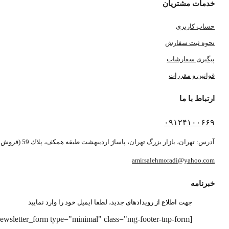
خدمات مشتریان
حساب کاربری
نحوه ثبت سفارش
پیگیری سفارشات
قوانین و مقررات
ارتباط با ما
۰۹۱۲۴۱۰۰۶۶۹
آدرس: تهران، بازار بزرگ تهران، پاساژ ارديبهشت طبقه همكف، پلاك 59 (فروش بصورت آنلاین می باشد)
amirsalehmoradi@yahoo.com
خبرنامه
جهت اطلاع از رویدادهای جدید، لطفا ایمیل خود را وارد نمایید
[newsletter_form type="minimal" class="mg-footer-tnp-form"]