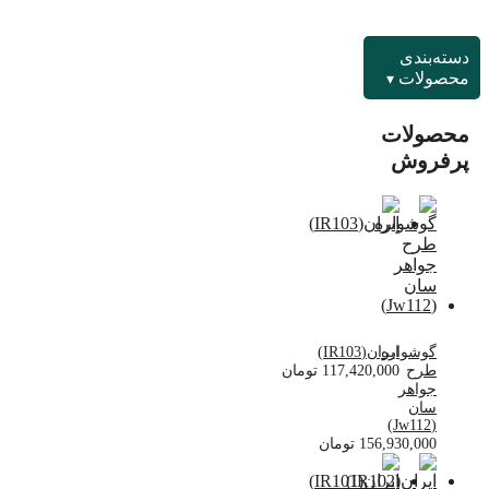
دسته‌بندی
محصولات
محصولات
پرفروش
گوشواره
ایران(IR103)
طرح
117,420,000
تومان
جواهر
سان
(Jw112)
156,930,000
تومان