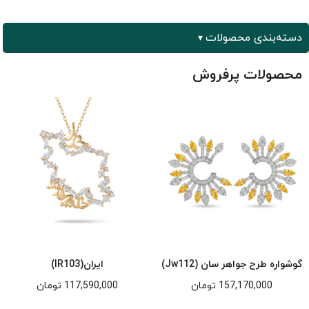
دسته‌بندی محصولات
محصولات پرفروش
گوشواره طرح جواهر سان (Jw112)
ایران(IR103)
157,170,000
تومان
117,590,000
تومان