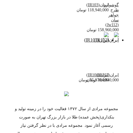
گوشواره
ایران(IR103)
طرح
118,940,000
تومان
جواهر
سان
(Jw112)
158,960,000
تومان
ایران(IR102)
ایران(IR101)
104,840,000
95,970,000
تومان
تومان
مجموعه مرادی از سال ۱۳۷۲ فعالیت خود را در زمینه تولید و
بنکداری(پخش عمده) طلا در بازار بزرگ تهران به صورت
رسمی آغاز نمود. مجموعه مرادی با در نظر گرفتن نیاز