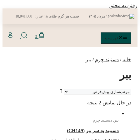
رفتن به محتوا
۱۶ مرداد ۱۴۰۵
قیمت هر گرم طلای ۱۸ عیار :
18,941,000
0
فهرست
خانه
/
دستبند چرم
/ ببر
ببر
در حال نمایش 2 نتیجه
ببر
,
دستبند چرم
دستبند یه سر ببر (CH149)