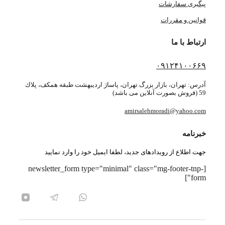
پیگیری سفارشات
قوانین و مقررات
ارتباط با ما
۰۹۱۲۴۱۰۰۶۶۹
آدرس: تهران، بازار بزرگ تهران، پاساژ ارديبهشت طبقه همكف، پلاك
59 (فروش بصورت آنلاین می باشد)
amirsalehmoradi@yahoo.com
خبرنامه
جهت اطلاع از رویدادهای جدید، لطفا ایمیل خود را وارد نمایید
[newsletter_form type="minimal" class="mg-footer-tnp-
form"]