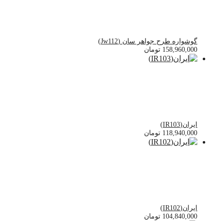
گوشواره طرح جواهر سان (Jw112)
158,960,000
تومان
ایران(IR103)
118,940,000
تومان
ایران(IR102)
104,840,000
تومان