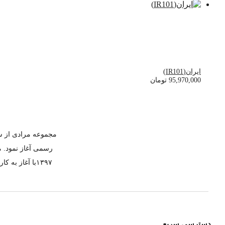
ایران(IR101)
95,970,000
تومان
رسمی آغاز نمود. م
۱۳۹۷با آغاز 
دسترسی سریع