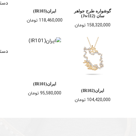
دستب
گوشواره طرح جواهر
ایران(IR103)
سان (Jw112)
118,460,000
تومان
158,320,000
تومان
دستب
ایران(IR101)
ایران(IR102)
95,580,000
تومان
104,420,000
تومان