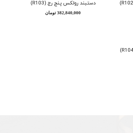
دستبند رولکس پنج رج (R103)
382,840,000
تومان