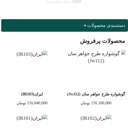
دسته‌بندی محصولات
محصولات پرفروش
گوشواره طرح جواهر سان (Jw112)
ایران(IR103)
156,160,000
تومان
116,840,000
تومان