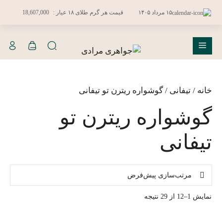
فتن
۱۵ مرداد ۱۴۰۵
قیمت هر گرم طلای ۱۸ عیار :
18,607,000
ه
حتوا
فهرست
خانه
/
تیفانی
/ گوشواره ریترن تو تیفانی
گوشواره ریترن تو
تیفانی
نمایش 1–12 از 29 نتیجه