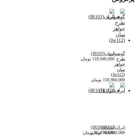
گوشواره
ایران(IR103)
طرح
118,940,000
تومان
جواهر
سان
(Jw112)
158,960,000
تومان
ایران(IR102)
ایران(IR101)
104,840,000
95,970,000
تومان
تومان